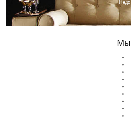
Недор
Мы 