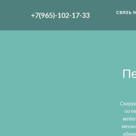
СВЯЗЬ 
+7(965)-102-17-33
Пе
Скорую
по п
мебел
механ
обивк