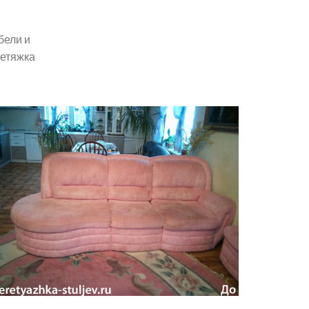
бели и
ретяжка