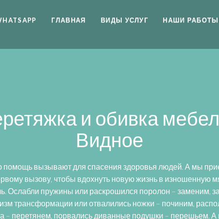
WHATSAPP
ГЛАВНАЯ
ВИДЫ УСЛУГ
НАШИ РАБОТЫ
ретяжка и обивка мебел
Видное
 помощь вызывают для спасения здоровья людей. А мы пр
ервому вызову, чтобы вдохнуть новую жизнь в изношенную м
ь. Ослабли пружины или раскрошился поролон – заменим, з
изм трансформации или отвалились ножки – починим, распо
а – перетянем, порвались диванные подушки – перешьем. А