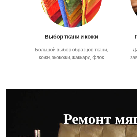
Выбор ткани и кожи
Большой выбор образцов ткани,
Д
кожи, экокожи, жаккард, флок
за
Ремонт мяг