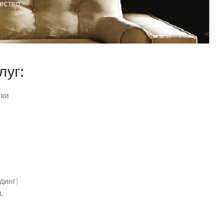
чество
луг:
тки
динг)
,