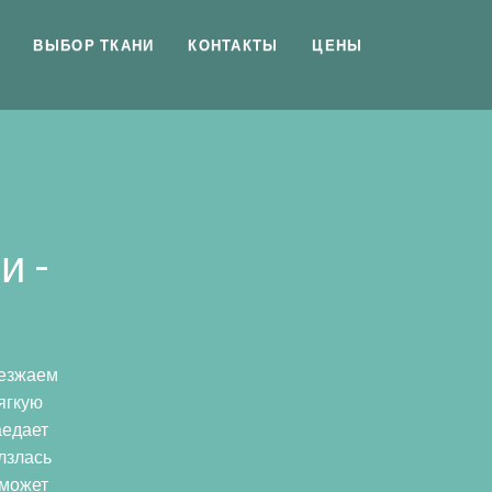
ВЫБОР ТКАНИ
КОНТАКТЫ
ЦЕНЫ
и -
иезжаем
ягкую
аедает
лзлась
 может