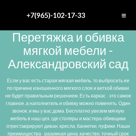
+7(965)-102-17-33
Перетяжка и обивка
мягкой мебели -
Александровский сад
Если у вас есть старая мягкая мебель, то выбросить ее
по причине изношенного мягкого слоя и ветхой обивки
не будет правильным решением. Есть каркас - это самое
главное, а наполнитель и обивку можно поменять. Один
звонок, и мы у вас дома. Бесплатно увезем мягкую
мебель в наш цех, где столяры и мастера-обивщики
отреставрируют диван, кресла, банкетки, пуфики. Наши
преимущества - разумная цена, качество, точный срок