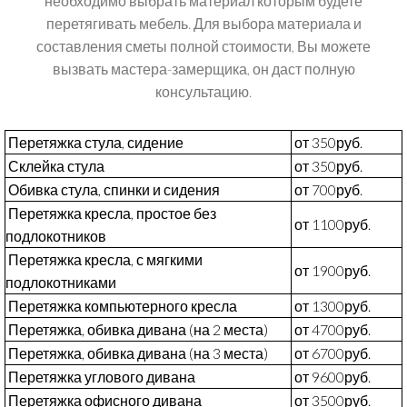
необходимо выбрать материал которым будете
перетягивать мебель. Для выбора материала и
составления сметы полной стоимости, Вы можете
вызвать мастера-замерщика, он даст полную
консультацию.
Перетяжка стула, сидение
от 350руб.
Склейка стула
от 350руб.
Обивка стула, спинки и сидения
от 700руб.
Перетяжка кресла, простое без
от 1100руб.
подлокотников
Перетяжка кресла, с мягкими
от 1900руб.
подлокотниками
Перетяжка компьютерного кресла
от 1300руб.
Перетяжка, обивка дивана (на 2 места)
от 4700руб.
Перетяжка, обивка дивана (на 3 места)
от 6700руб.
Перетяжка углового дивана
от 9600руб.
Перетяжка офисного дивана
от 3500руб.