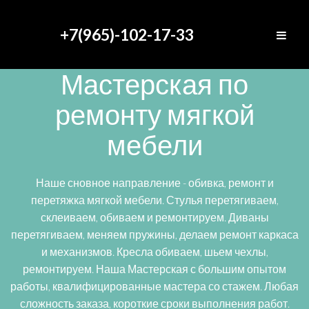
+7(965)-102-17-33
Мастерская по
ремонту мягкой
мебели
Наше сновное направление - обивка, ремонт и
перетяжка мягкой мебели. Стулья перетягиваем,
склеиваем, обиваем и ремонтируем. Диваны
перетягиваем, меняем пружины, делаем ремонт каркаса
и механизмов. Кресла обиваем, шьем чехлы,
ремонтируем. Наша Мастерская с большим опытом
работы, квалифицированные мастера со стажем. Любая
сложность заказа, короткие сроки выполнения работ.